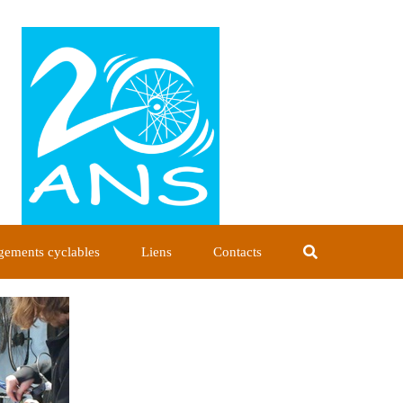
ements cyclables
Liens
Contacts