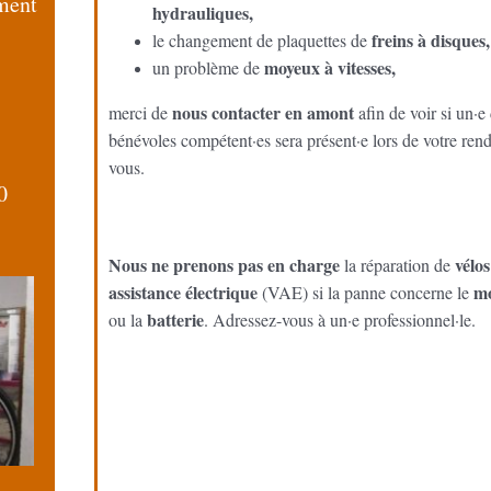
ment
hydrauliques,
freins à disques,
le changement de plaquettes de
moyeux à vitesses,
un problème de
nous contacter en amont
merci de
afin de voir si un·e
bénévoles compétent·es sera présent·e lors de votre ren
vous.
0
Nous ne prenons pas en charge
vélos
la réparation de
assistance électrique
m
(VAE) si la panne concerne le
batterie
ou la
. Adressez-vous à un·e professionnel·le.