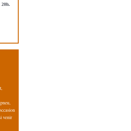
 20h.
t,
(pneu,
’occasion
i venir